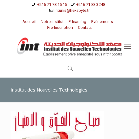
+216 71 78 15 15
+216 71 830 248
intunis@hexabyte.tn
Accueil
Notre institut
E-learning
Evénements
Pré-Inscription
Contact
Institut des Nouvelles Technologies