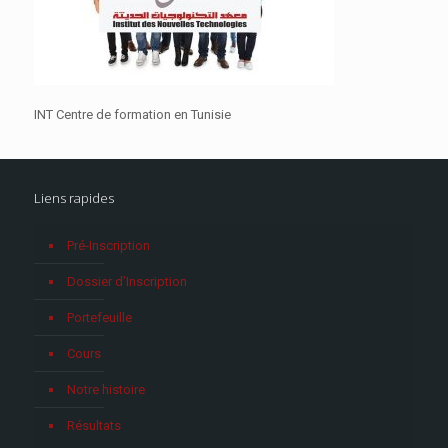
INT Centre de formation en Tunisie
Liens rapides
Pré-Inscription
Dossier d’Inscription
Portefeuille
Cours
Notre histoire
Résultats