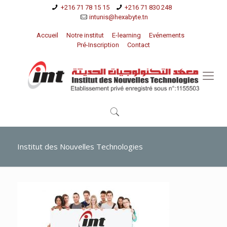
+216 71 78 15 15
+216 71 830 248
intunis@hexabyte.tn
Accueil
Notre institut
E-learning
Evénements
Pré-Inscription
Contact
Institut des Nouvelles Technologies